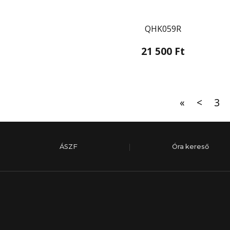
QHK059R
21 500 Ft
«
<
3
ÁSZF
Óra kereső