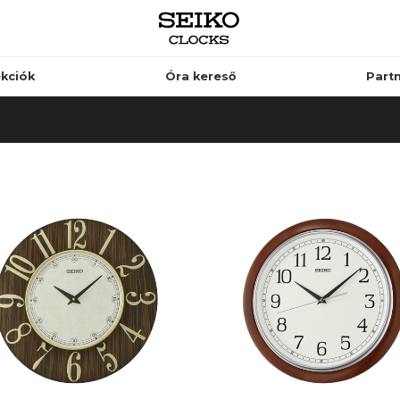
ekciók
Óra kereső
Part