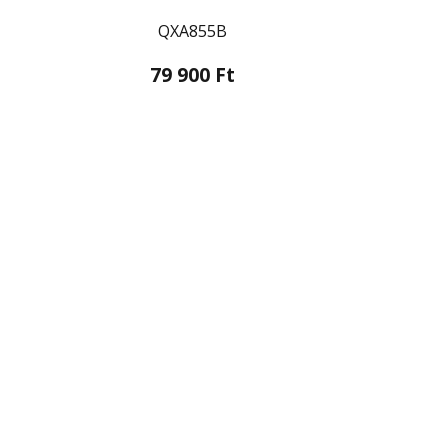
QXA855B
79 900 Ft