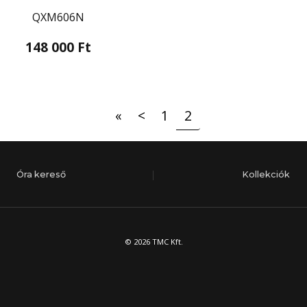
QXM606N
148 000 Ft
«
<
1
2
Óra kereső
Kollekciók
© 2026 TMC Kft.