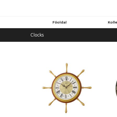
Főoldal
Koll
Clocks