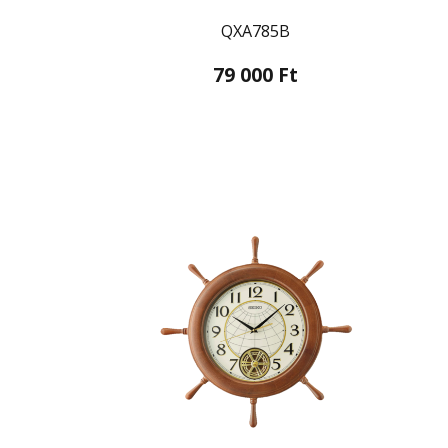
QXA785B
79 000 Ft