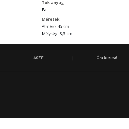
Tok anyag
Fa
Méretek
Átmérő: 45 cm
Mélység: 8,5 cm
ÁSZF
Óra kereső