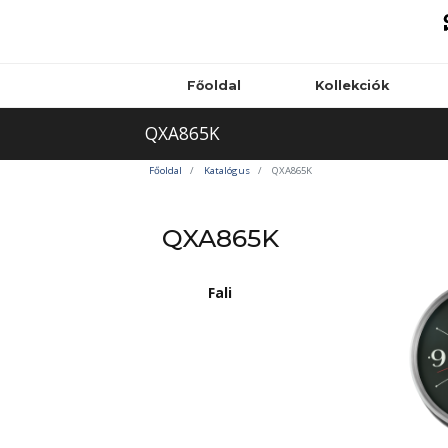
Főoldal
Kollekciók
QXA865K
Főoldal
Katalógus
QXA865K
QXA865K
Fali