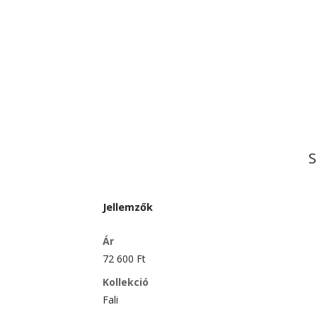
S
Jellemzők
Ár
72 600 Ft
Kollekció
Fali