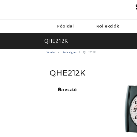
Főoldal
Kollekciók
QHE212K
Főoldal
Katalógus
QHE212K
QHE212K
Ébresztő