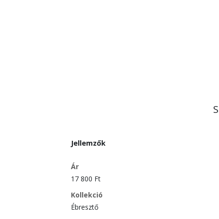
S
Jellemzők
Ár
17 800 Ft
Kollekció
Ébresztő