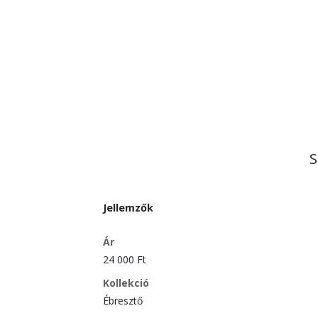
S
Jellemzők
Ár
24 000 Ft
Kollekció
Ébresztő