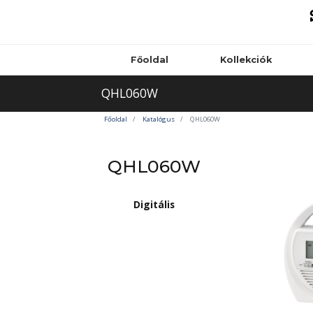
Főoldal
Kollekciók
QHL060W
Főoldal
Katalógus
QHL060W
QHL060W
Digitális